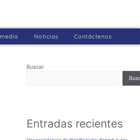
imedia
Noticias
Cont­áctenos
Buscar
Bus
Entradas recientes