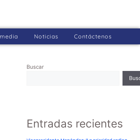
imedia
Noticias
Cont­áctenos
Buscar
Bus
Entradas recientes