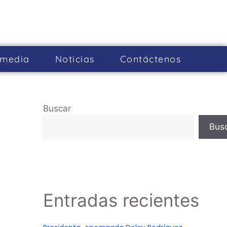
imedia
Noticias
Cont­áctenos
Buscar
Bus
Entradas recientes