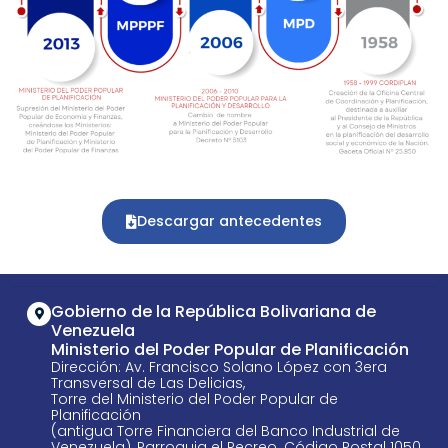
Descargar antecedentes
Gobierno de la República Bolivariana de
Venezuela
Ministerio del Poder Popular de Planificación
Dirección: Av. Francisco Solano López con 3era
Transversal de Las Delicias,
Torre del Ministerio del Poder Popular de
Planificación
(antigua Torre Financiera del Banco Industrial de
Venezuela), Parroquia el Recreo. Código Postal 1050