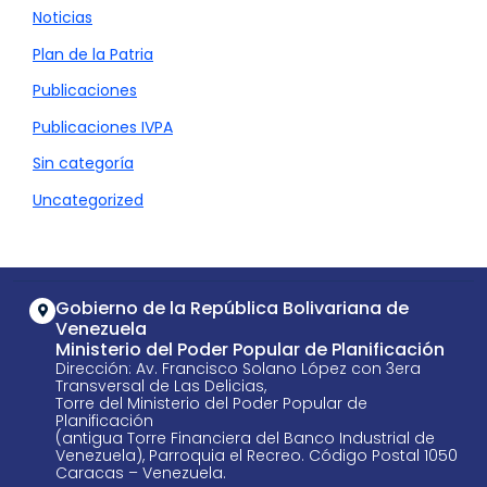
Noticias
Plan de la Patria
Publicaciones
Publicaciones IVPA
Sin categoría
Uncategorized
Gobierno de la República Bolivariana de
Venezuela
Ministerio del Poder Popular de Planificación
Dirección: Av. Francisco Solano López con 3era
Transversal de Las Delicias,
Torre del Ministerio del Poder Popular de
Planificación
(antigua Torre Financiera del Banco Industrial de
Venezuela), Parroquia el Recreo. Código Postal 1050
Caracas – Venezuela.