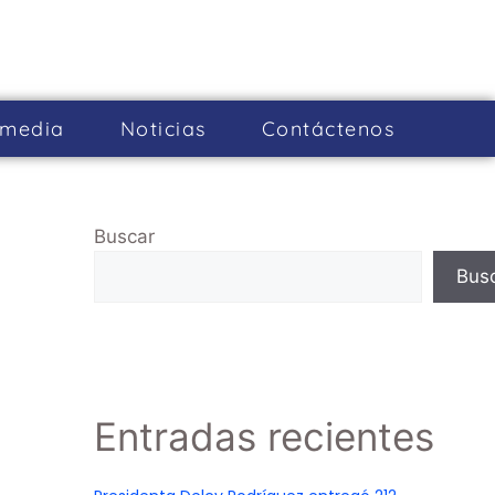
imedia
Noticias
Cont­áctenos
Buscar
Bus
Entradas recientes