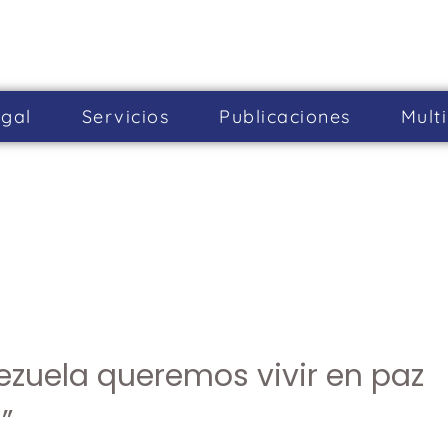
gal
Servicios
Publicaciones
Mult
a
ezuela queremos vivir en paz
”