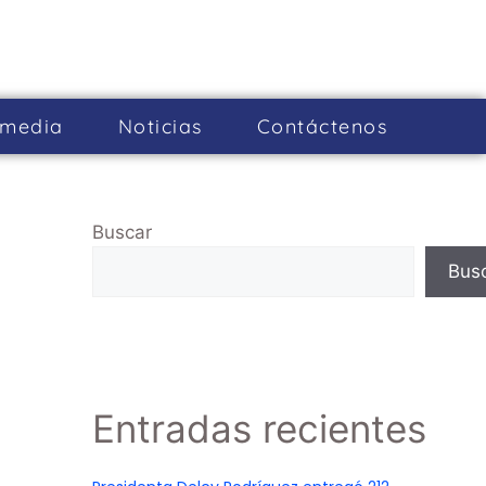
imedia
Noticias
Cont­áctenos
Buscar
Bus
Entradas recientes