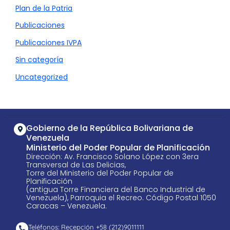
Plan de la Patria
Publicaciones
Publicaciones IVPA
Sin categoría
Uncategorized
Gobierno de la República Bolivariana de
Venezuela
Ministerio del Poder Popular de Planificación
Dirección: Av. Francisco Solano López con 3era
Transversal de Las Delicias,
Torre del Ministerio del Poder Popular de
Planificación
(antigua Torre Financiera del Banco Industrial de
Venezuela), Parroquia el Recreo. Código Postal 1050
Caracas – Venezuela.
Teléfonos: Recepción +58 ​(212)9011111