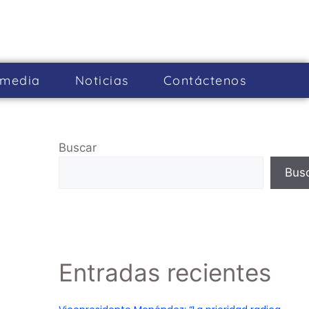
imedia
Noticias
Cont­áctenos
Buscar
Bus
Entradas recientes