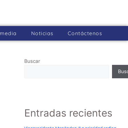
imedia
Noticias
Cont­áctenos
Buscar
Bus
Entradas recientes