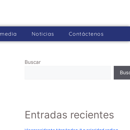
imedia
Noticias
Cont­áctenos
Buscar
Bus
Entradas recientes