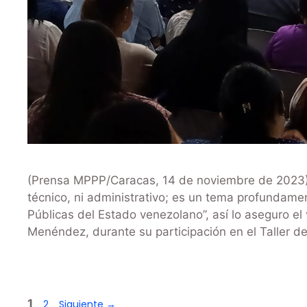
(Prensa MPPP/Caracas, 14 de noviembre de 2023)-
técnico, ni administrativo; es un tema profundament
Públicas del Estado venezolano”, así lo aseguro el 
Menéndez, durante su participación en el Taller 
1
2
Siguiente
→