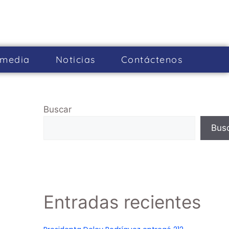
imedia
Noticias
Cont­áctenos
Buscar
Bus
Entradas recientes