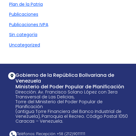
Plan de la Patria
Publicaciones
Publicaciones IVPA
Sin categoría
Uncategorized
Gobierno de la República Bolivariana de
Venezuela
Ministerio del Poder Popular de Planificación
Dirección: Av. Francisco Solano López con 3era
Transversal de Las Delicias,
Torre del Ministerio del Poder Popular de
Planificación
(antigua Torre Financiera del Banco Industrial de
Venezuela), Parroquia el Recreo. Código Postal 1050
Caracas – Venezuela.
Teléfonos: Recepción +58 ​(212)9011111