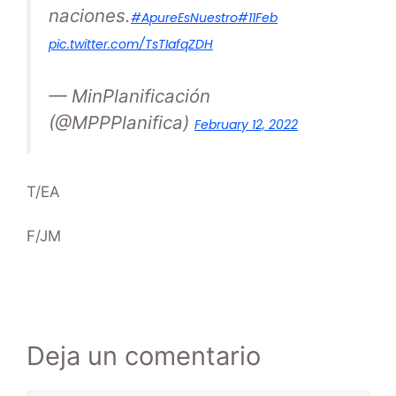
naciones.
#ApureEsNuestro
#11Feb
pic.twitter.com/TsTIafqZDH
— MinPlanificación
(@MPPPlanifica)
February 12, 2022
T/EA
F/JM
Deja un comentario