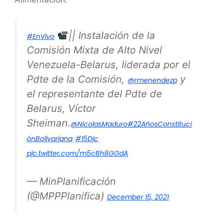
|| Instalación de la
#EnVivo
Comisión Mixta de Alto Nivel
Venezuela-Belarus, liderada por el
Pdte de la Comisión,
y
@rmenendezp
el representante del Pdte de
Belarus, Víctor
Sheiman.
@NicolasMaduro
#22AñosConstituci
ónBolivariana
#15Dic
pic.twitter.com/m5cBh8GGdA
— MinPlanificación
(@MPPPlanifica)
December 15, 2021