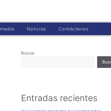
imedia
Noticias
Cont­áctenos
Buscar
Bus
Entradas recientes