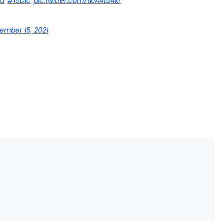
na
#15Dic
pic.twitter.com/tkIA4tU4kr
ember 15, 2021