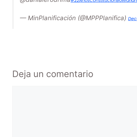
#22AnosConstituciónBolivaria
— MinPlanificación (@MPPPlanifica)
Dec
Deja un comentario