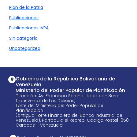
Plan de la Patria
Publicaciones
Publicaciones IVPA
Sin categoría
Uncategorized
Gobierno de la República Bolivariana de
Venezuela
Ministerio del Poder Popular de Planificación
Dirección: Av. Francisco Solano López con 3era
Transversal de Las Delicias,
Torre del Ministerio del Poder Popular de
Planificación
(antigua Torre Financiera del Banco Industrial de
Venezuela), Parroquia el Recreo. Código Postal 1050
Caracas – Venezuela.