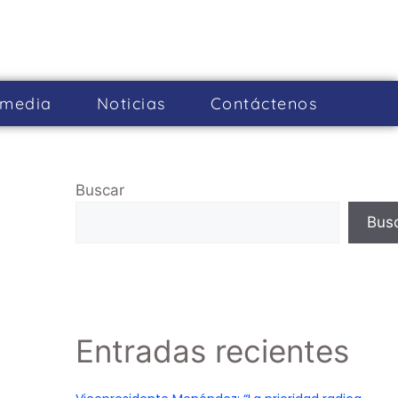
imedia
Noticias
Cont­áctenos
Buscar
Bus
Entradas recientes