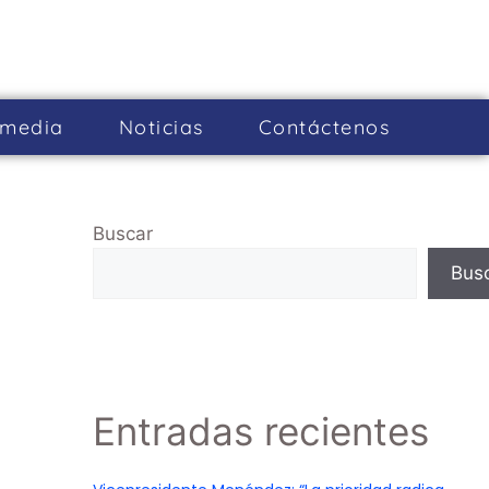
imedia
Noticias
Cont­áctenos
Buscar
Bus
Entradas recientes