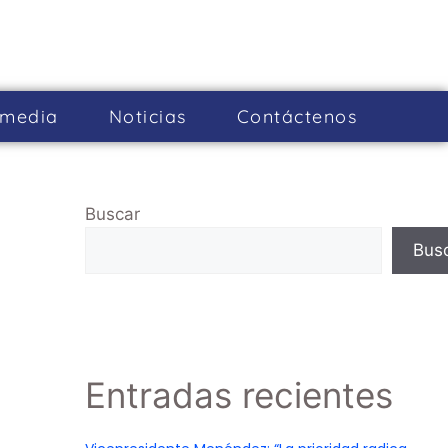
imedia
Noticias
Cont­áctenos
Buscar
Bus
Entradas recientes