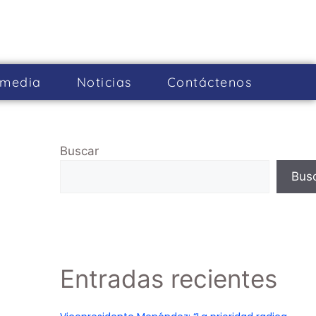
imedia
Noticias
Cont­áctenos
Buscar
Bus
Entradas recientes