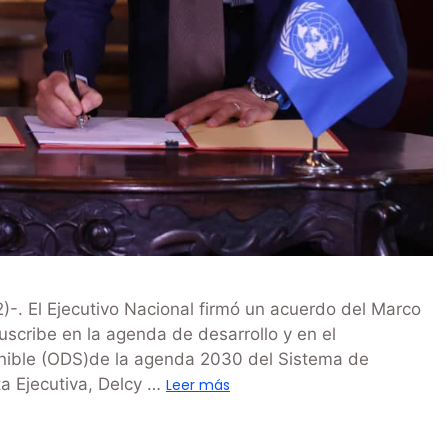
. El Ejecutivo Nacional firmó un acuerdo del Marco
scribe en la agenda de desarrollo y en el
enible (ODS)de la agenda 2030 del Sistema de
ta Ejecutiva, Delcy …
Leer más