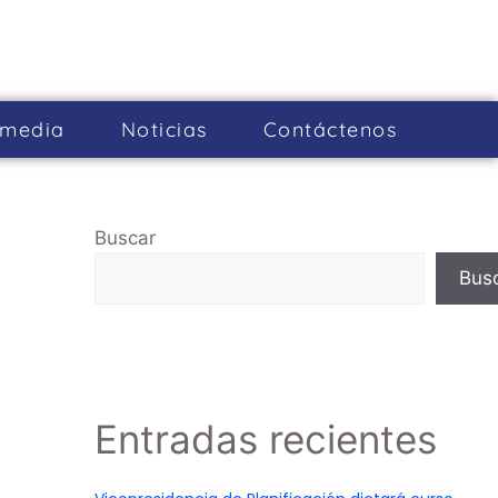
imedia
Noticias
Cont­áctenos
Buscar
Bus
Entradas recientes