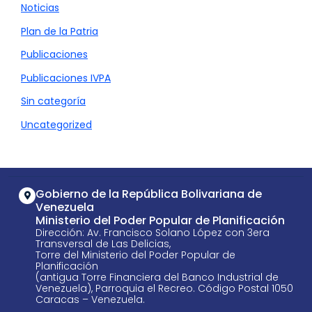
Noticias
Plan de la Patria
Publicaciones
Publicaciones IVPA
Sin categoría
Uncategorized
Gobierno de la República Bolivariana de
Venezuela
Ministerio del Poder Popular de Planificación
Dirección: Av. Francisco Solano López con 3era
Transversal de Las Delicias,
Torre del Ministerio del Poder Popular de
Planificación
(antigua Torre Financiera del Banco Industrial de
Venezuela), Parroquia el Recreo. Código Postal 1050
Caracas – Venezuela.