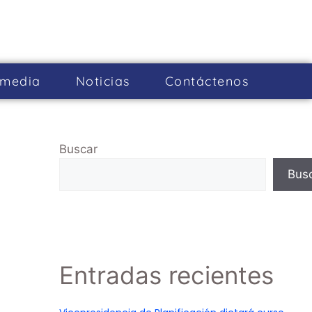
imedia
Noticias
Cont­áctenos
Buscar
Bus
Entradas recientes