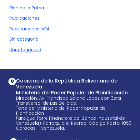
Plan de la Patria
Publicaciones
Publicaciones IVPA
Sin categoría
Uncategorized
Gobierno de la República Bolivariana de
Venezuela
Ministerio del Poder Popular de Planificación
Dirección: Av. Francisco Solano López con 3era
Transversal de Las Delicias,
Torre del Ministerio del Poder Popular de
Planificación
(antigua Torre Financiera del Banco Industrial de
Venezuela), Parroquia el Recreo. Código Postal 1050
Caracas – Venezuela.