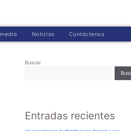
imedia
Noticias
Cont­áctenos
Buscar
Bus
Entradas recientes