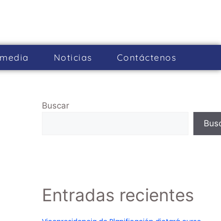
imedia
Noticias
Cont­áctenos
Buscar
Bus
Entradas recientes