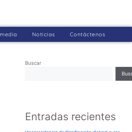
imedia
Noticias
Cont­áctenos
Buscar
Bus
Entradas recientes