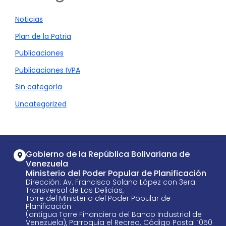
Noticias
Plan de la Patria
Publicaciones
Publicaciones IVPA
Sin categoría
Uncategorized
Gobierno de la República Bolivariana de
Venezuela
Ministerio del Poder Popular de Planificación
Dirección: Av. Francisco Solano López con 3era
Transversal de Las Delicias,
Torre del Ministerio del Poder Popular de
Planificación
(antigua Torre Financiera del Banco Industrial de
Venezuela), Parroquia el Recreo. Código Postal 1050