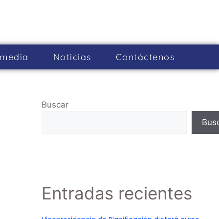
imedia
Noticias
Cont­áctenos
Buscar
Bus
Entradas recientes