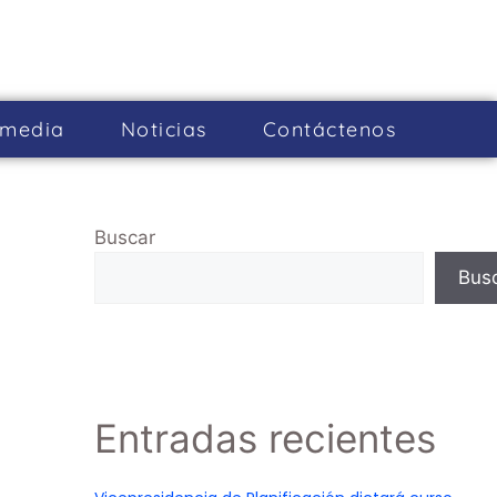
imedia
Noticias
Cont­áctenos
Buscar
Bus
Entradas recientes