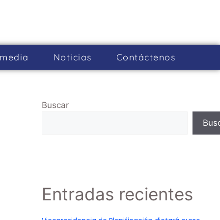
imedia
Noticias
Cont­áctenos
Buscar
Bus
Entradas recientes