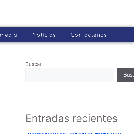
imedia
Noticias
Cont­áctenos
Buscar
Bus
Entradas recientes