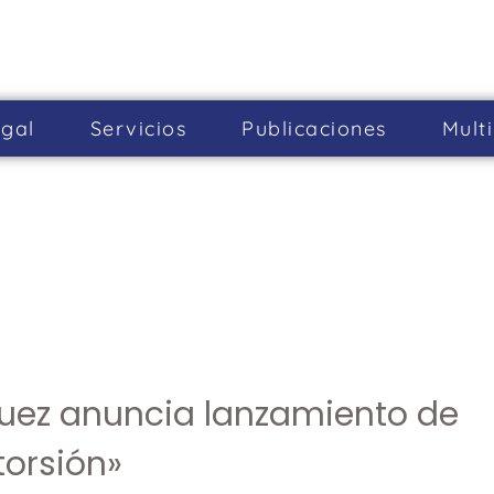
gal
Servicios
Publicaciones
Mult
guez anuncia lanzamiento de
torsión»