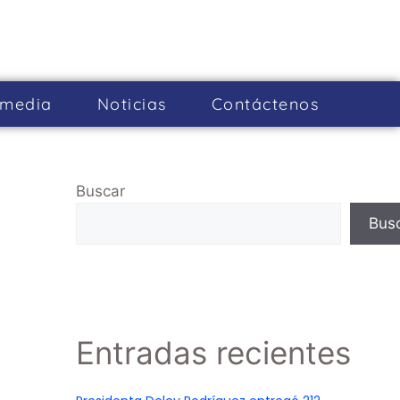
imedia
Noticias
Cont­áctenos
Buscar
Bus
Entradas recientes