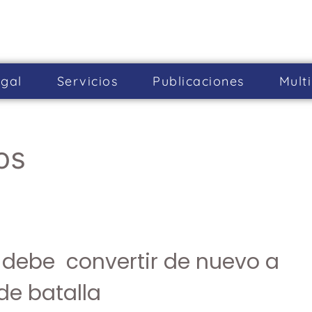
gal
Servicios
Publicaciones
Mult
os
e debe convertir de nuevo a
e batalla