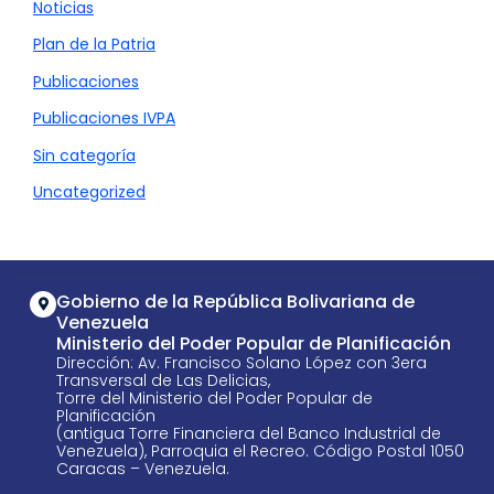
Noticias
Plan de la Patria
Publicaciones
Publicaciones IVPA
Sin categoría
Uncategorized
Gobierno de la República Bolivariana de
Venezuela
Ministerio del Poder Popular de Planificación
Dirección: Av. Francisco Solano López con 3era
Transversal de Las Delicias,
Torre del Ministerio del Poder Popular de
Planificación
(antigua Torre Financiera del Banco Industrial de
Venezuela), Parroquia el Recreo. Código Postal 1050
Caracas – Venezuela.