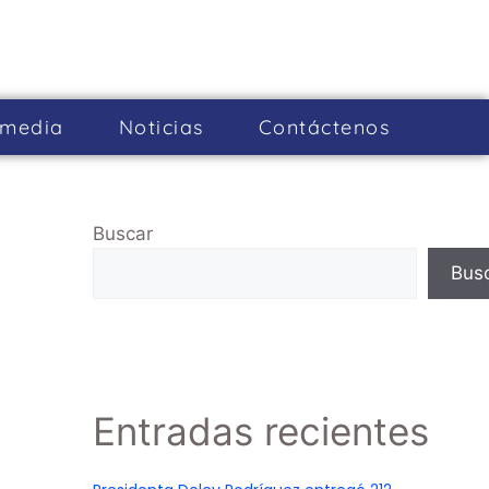
imedia
Noticias
Cont­áctenos
Buscar
Bus
Entradas recientes