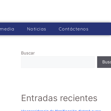
imedia
Noticias
Cont­áctenos
Buscar
Bus
Entradas recientes