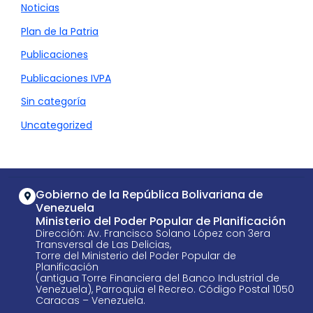
Noticias
Plan de la Patria
Publicaciones
Publicaciones IVPA
Sin categoría
Uncategorized
Gobierno de la República Bolivariana de
Venezuela
Ministerio del Poder Popular de Planificación
Dirección: Av. Francisco Solano López con 3era
Transversal de Las Delicias,
Torre del Ministerio del Poder Popular de
Planificación
(antigua Torre Financiera del Banco Industrial de
Venezuela), Parroquia el Recreo. Código Postal 1050
Caracas – Venezuela.