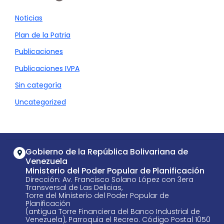
Noticias
Plan de la Patria
Publicaciones
Publicaciones IVPA
Sin categoría
Uncategorized
Gobierno de la República Bolivariana de
Venezuela
Ministerio del Poder Popular de Planificación
Dirección: Av. Francisco Solano López con 3era
Transversal de Las Delicias,
Torre del Ministerio del Poder Popular de
Planificación
(antigua Torre Financiera del Banco Industrial de
Venezuela), Parroquia el Recreo. Código Postal 1050