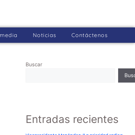
imedia
Noticias
Cont­áctenos
Buscar
Bus
Entradas recientes