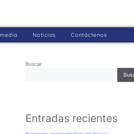
imedia
Noticias
Cont­áctenos
Buscar
Bus
Entradas recientes