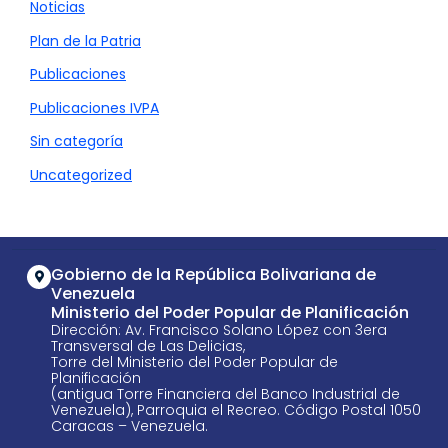
Noticias
Plan de la Patria
Publicaciones
Publicaciones IVPA
Sin categoría
Uncategorized
Gobierno de la República Bolivariana de
Venezuela
Ministerio del Poder Popular de Planificación
Dirección: Av. Francisco Solano López con 3era
Transversal de Las Delicias,
Torre del Ministerio del Poder Popular de
Planificación
(antigua Torre Financiera del Banco Industrial de
Venezuela), Parroquia el Recreo. Código Postal 1050
Caracas – Venezuela.