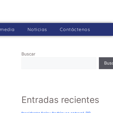
imedia
Noticias
Cont­áctenos
Buscar
Bus
Entradas recientes