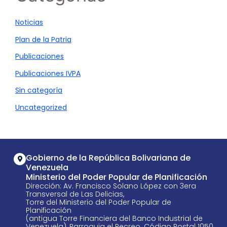
Noticias
Plan de la Patria
Publicaciones
Publicaciones IVPA
Sin categoría
Uncategorized
Gobierno de la República Bolivariana de
Venezuela
Ministerio del Poder Popular de Planificación
Dirección: Av. Francisco Solano López con 3era
Transversal de Las Delicias,
Torre del Ministerio del Poder Popular de
Planificación
(antigua Torre Financiera del Banco Industrial de
Venezuela), Parroquia el Recreo. Código Postal 1050