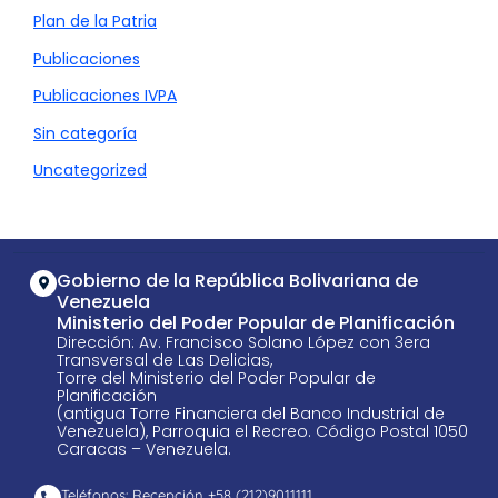
Plan de la Patria
Publicaciones
Publicaciones IVPA
Sin categoría
Uncategorized
Gobierno de la República Bolivariana de
Venezuela
Ministerio del Poder Popular de Planificación
Dirección: Av. Francisco Solano López con 3era
Transversal de Las Delicias,
Torre del Ministerio del Poder Popular de
Planificación
(antigua Torre Financiera del Banco Industrial de
Venezuela), Parroquia el Recreo. Código Postal 1050
Caracas – Venezuela.
Teléfonos: Recepción +58 ​(212)9011111