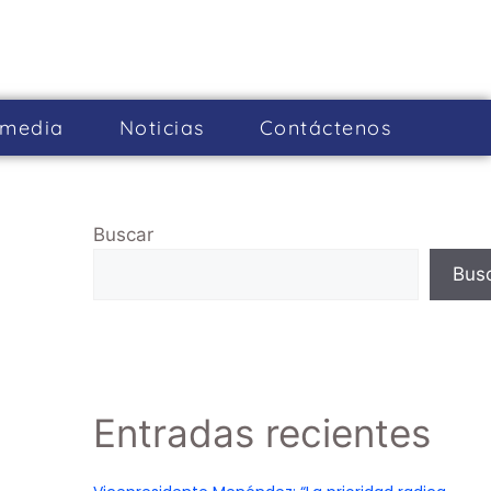
imedia
Noticias
Cont­áctenos
Buscar
Bus
Entradas recientes