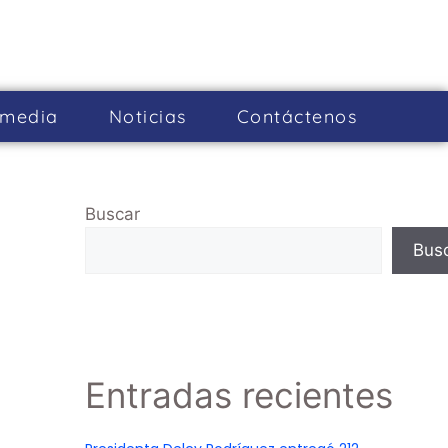
imedia
Noticias
Cont­áctenos
Buscar
Bus
Entradas recientes