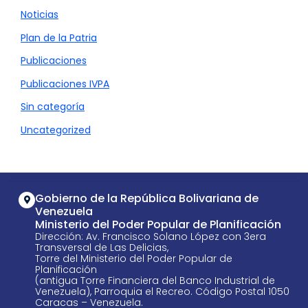
Noticias
Plan de la Patria
Publicaciones
Publicaciones IVPA
Sin categoría
Uncategorized
Gobierno de la República Bolivariana de
Venezuela
Ministerio del Poder Popular de Planificación
Dirección: Av. Francisco Solano López con 3era
Transversal de Las Delicias,
Torre del Ministerio del Poder Popular de
Planificación
(antigua Torre Financiera del Banco Industrial de
Venezuela), Parroquia el Recreo. Código Postal 1050
Caracas – Venezuela.