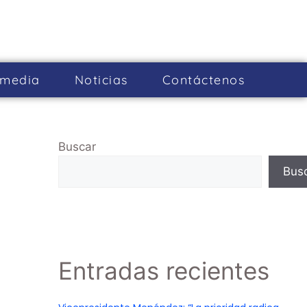
imedia
Noticias
Cont­áctenos
Buscar
Bus
Entradas recientes