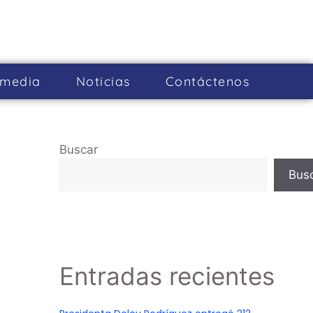
imedia
Noticias
Cont­áctenos
Buscar
Bus
Entradas recientes